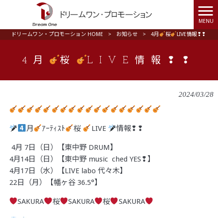
MENU
ドリームワン・プロモーション HOME
>
お知らせ
>
4月
桜
LIVE情報❢❢
4月
桜
LIVE情報❢❢
2024/03/28
月
ｱｰﾃｨｽﾄ
桜
LIVE
情報❢❢
4月 7日（日）【東中野 DRUM】
4月14日（日）【東中野 music ched YES❢】
4月17日（水）【LIVE labo 代々木】
22日（月）【幡ヶ谷 36.5°】
SAKURA
桜
SAKURA
桜
SAKURA