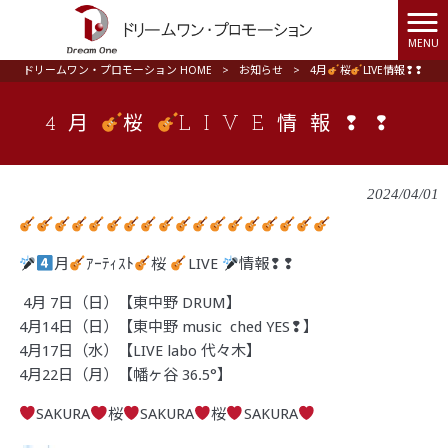
MENU
ドリームワン・プロモーション HOME
>
お知らせ
>
4月
桜
LIVE情報❢❢
4月
桜
LIVE情報❢❢
2024/04/01
月
ｱｰﾃｨｽﾄ
桜
LIVE
情報❢❢
4月 7日（日）【東中野 DRUM】
4月14日（日）【東中野 music ched YES❢】
4月17日（水）【LIVE labo 代々木】
4月22日（月）【幡ヶ谷 36.5°】
SAKURA
桜
SAKURA
桜
SAKURA