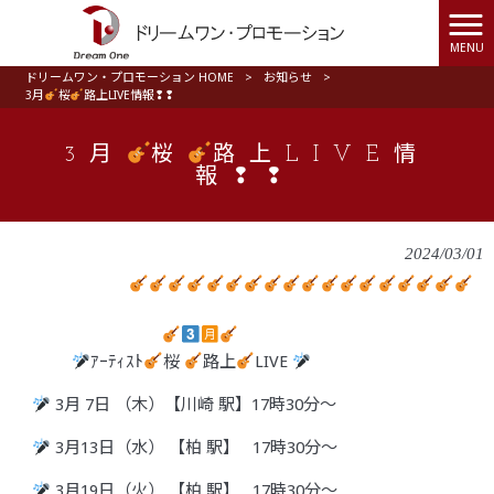
MENU
ドリームワン・プロモーション HOME
>
お知らせ
>
3月
桜
路上LIVE情報❢❢
3月
桜
路上LIVE情
報❢❢
2024/03/01
ｱｰﾃｨｽﾄ
桜
路上
LIVE
3
月 7日 （木）【川崎 駅】17時30分〜
3
月13日（水） 【柏 駅】 17時30分〜
3
月19日（火） 【柏 駅】 17時30分〜