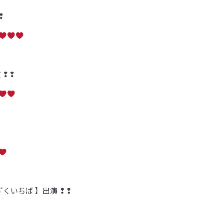
❢
 ❢❢
ずくいちば 】出演 ❢❢