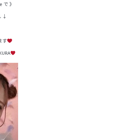
e で 》
↓↓
ます
KURA