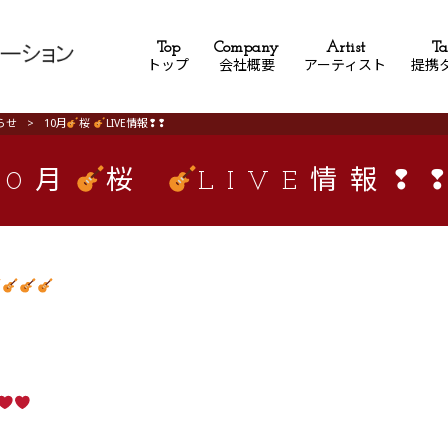
Top
Company
Artist
Ta
トップ
会社概要
アーティスト
提携
らせ
>
10月
桜
LIVE情報❢❢
10月
桜
LIVE情報❢