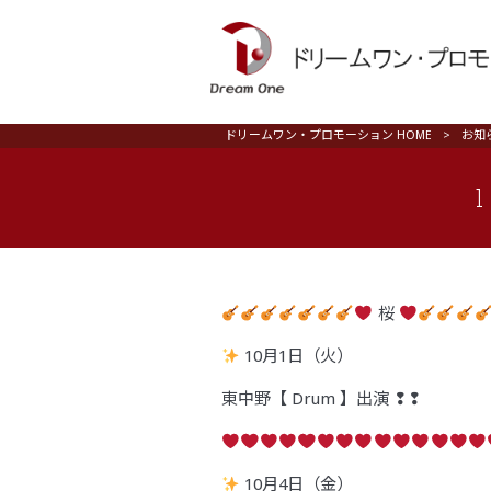
ドリームワン・プロモーション HOME
>
お知
桜
10
月1日（火）
東中野【 Drum 】出演 ❢❢
10
月4日（金）