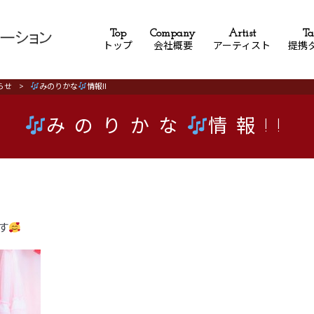
Top
Company
Artist
Ta
トップ
会社概要
アーティスト
提携
らせ
>
みのりかな
情報!!
みのりかな
情報!!
す