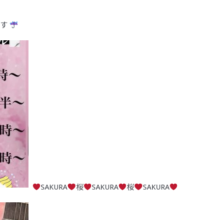
ます
SAKURA
桜
SAKURA
桜
SAKURA