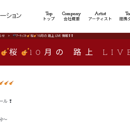
Top
Company
Artist
Ta
トップ
会社概要
アーティスト
提携
らせ
>
ｱｰﾃｨｽﾄ
桜
10月の 路上 LIVE 情報❢❢
ﾄ
桜
10月の 路上 LI
ール ❢
0分〜