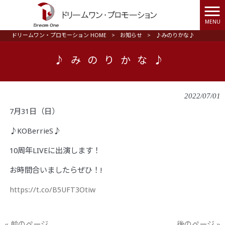
MENU
ドリームワン・プロモーション HOME
>
お知らせ
>
♪みのりかな♪
♪みのりかな♪
2022/07/01
7月31日（日）
♪KOBerrieS♪
10周年LIVEに出演します！
お時間合いましたらぜひ！!
https://t.co/B5UFT3Otiw
« 前のページ
後のページ »