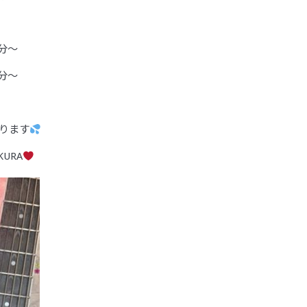
0分〜
0分〜
ります
KURA