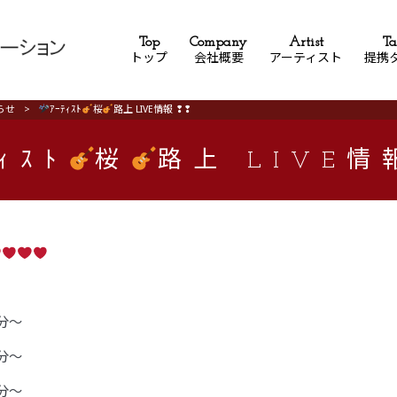
Top
Company
Artist
Ta
トップ
会社概要
アーティスト
提携
らせ
>
ｱｰﾃｨｽﾄ
桜
路上 LIVE情報 ❢❢
ｨｽﾄ
桜
路上 LIVE情
❢
0分〜
0分〜
0分〜