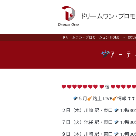
ドリームワン・プロモーション HOME
>
お知
ｱｰﾃ
桜
５月
路上 LIVE
情報 ❢
２日（木）川崎 駅・東口
17時3
７日（火）池袋 駅・東口
17時3
９日（木）川崎 駅・東口
17時3