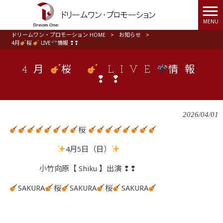
MENU
ドリームワン・プロモーション HOME
>
お知らせ
>
4月
桜
LIVE
情報 ❢❢
4月
桜
LIVE
情報
❢❢
2026/04/01
桜
4月5日（日）
小竹向原【 Shiku 】出演 ❢❢
SAKURA
桜
SAKURA
桜
SAKURA