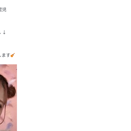
星児
↓↓
します