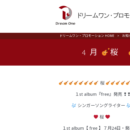
ドリームワン・プロモーション HOME
>
お知
4月
桜
桜
１st album『free』発売 ❢
シンガーソングライター
桜
１st album【 free 】７月24日・