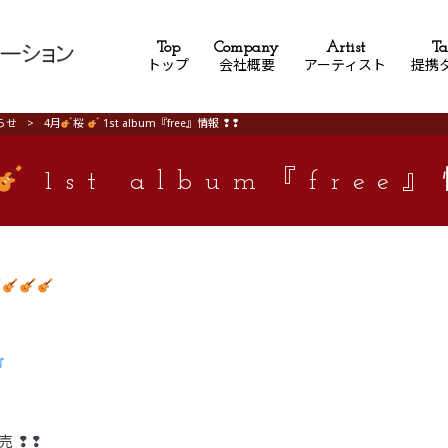
Top
Company
Artist
Ta
トップ
会社概要
アーティスト
提携
らせ
>
4月
桜
1st album『free』情報 ❢❢
1st album『free
❢
発売 ❢❢