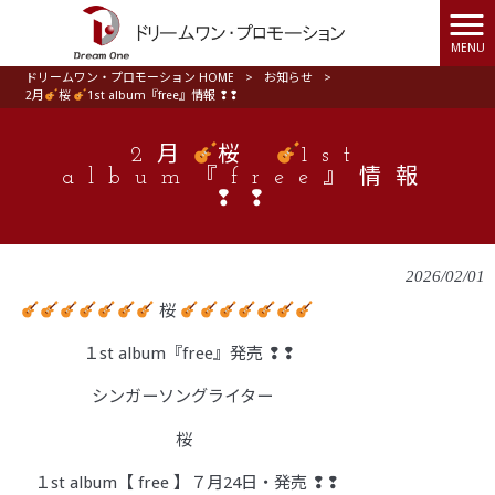
MENU
ドリームワン・プロモーション HOME
>
お知らせ
>
2月
桜
1st album『free』情報 ❢❢
2月
桜
1st
album『free』情報
❢❢
2026/02/01
桜
１st album『free』発売 ❢❢
シンガーソングライター
桜
１st album【 free 】７月24日・発売 ❢❢