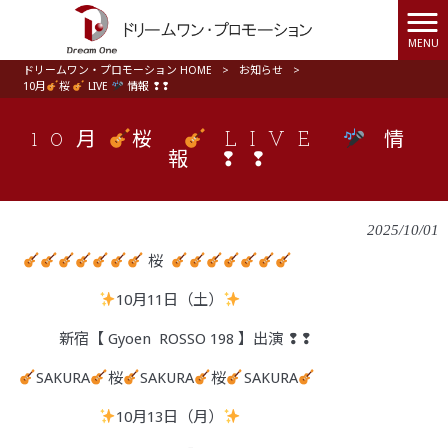
MENU
ドリームワン・プロモーション HOME
>
お知らせ
>
10月
桜
LIVE
情報 ❢❢
10月
桜
LIVE
情
報 ❢❢
2025/10/01
桜
10月11日（土）
新宿【 Gyoen ROSSO 198 】出演 ❢❢
SAKURA
桜
SAKURA
桜
SAKURA
10月13日（月）