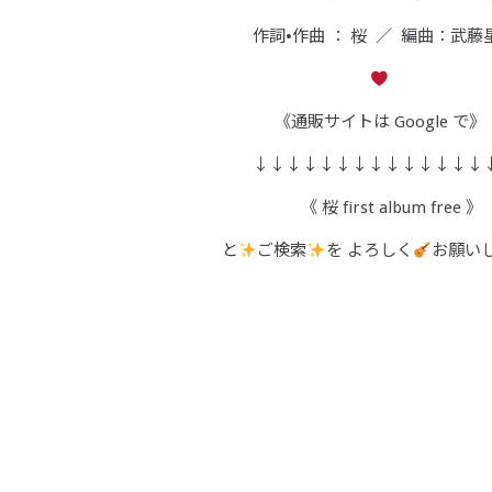
作詞•作曲 ： 桜 ／ 編曲：武藤
《通販サイトは Google で》
↓↓↓↓↓↓↓↓↓↓↓↓↓↓
《 桜 first album free 》
と
ご検索
を よろしく
お願い