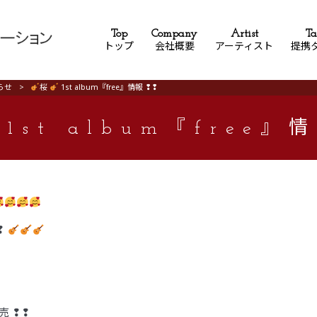
Top
Company
Artist
Ta
トップ
会社概要
アーティスト
提携
らせ
>
桜
1st album『free』情報 ❢❢
1st album『free』
❢
発売 ❢❢