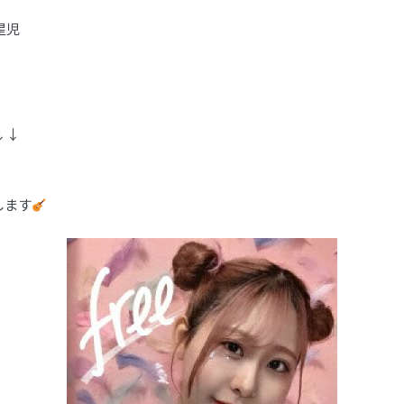
星児
↓↓
します