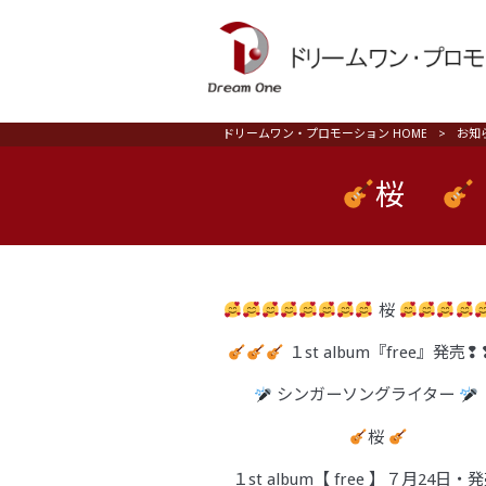
ドリームワン・プロモーション HOME
>
お知
桜
桜
１st album『free』発売❢
シンガーソングライター
桜
１st album【 free 】７月24日・