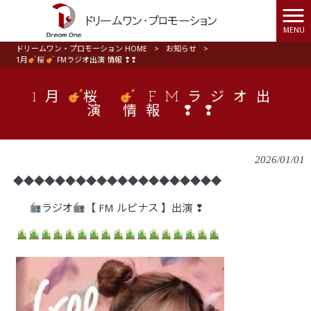
MENU
ドリームワン・プロモーション HOME
>
お知らせ
>
1月
桜
FMラジオ出演 情報 ❢❢
1月
桜
FMラジオ出
演 情報 ❢❢
2026/01/01
◆◆◆◆◆◆◆◆◆◆◆◆◆◆◆◆◆◆◆◆
ラジオ
【 FM ルピナス 】出演 ❢